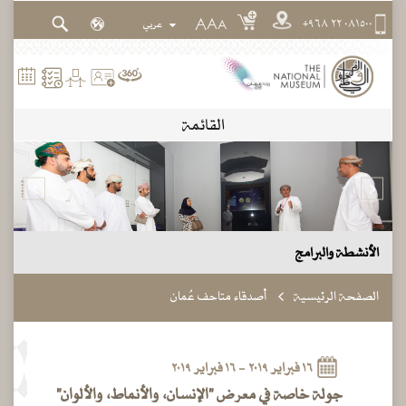
٠٨١٥٠٠ ٢٢ ٩٦٨+
A
A
A
القائمة
الأنشطة والبرامج
الصفحة الرئيسية
أصدقاء متاحف عُمان
١٦ فبراير ٢٠١٩ - ١٦ فبراير ٢٠١٩
جولة خاصة في معرض "الإنسان، والأنماط، والألوان"