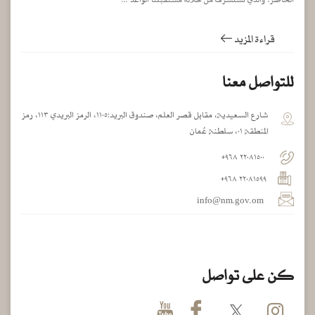
قراءة المزيد
للتواصل معنا
شارع السعيدية، مقابل قصر العلم، صندوق البريد:١١٠٥، الرمز البريدي ١١٣، رمز
المنطقة ٠١، سلطنة عُمان
٢٢٠٨١٥٠٠ ٩٦٨+
٢٢٠٨١٥٩٩ ٩٦٨+
info@nm.gov.om
كن على تواصل