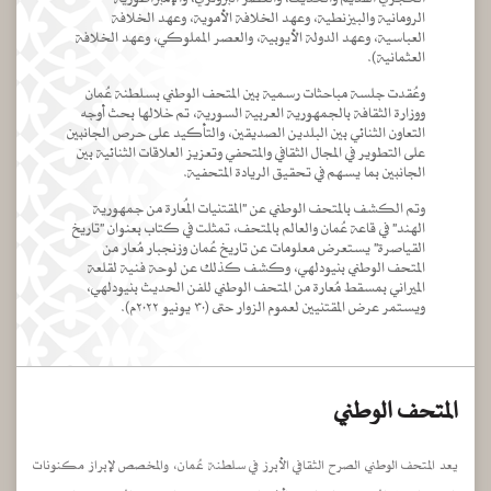
الرومانية والبيزنطية، وعهد الخلافة الأموية، وعهد الخلافة
العباسية، وعهد الدولة الأيوبية، والعصر المملوكي، وعهد الخلافة
العثمانية).
وعُقدت جلسة مباحثات رسمية بين المتحف الوطني بسلطنة عُمان
ووزارة الثقافة بالجمهورية العربية السورية، تم خلالها بحث أوجه
التعاون الثنائي بين البلدين الصديقين، والتأكيد على حرص الجانبين
على التطوير في المجال الثقافي والمتحفي وتعزيز العلاقات الثنائية بين
الجانبين بما يسهم في تحقيق الريادة المتحفية.
وتم الكشف بالمتحف الوطني عن "المقتنيات المُعارة من جمهورية
الهند" في قاعة عُمان والعالم بالمتحف، تمثلت في كتاب بعنوان "تاريخ
القياصرة" يستعرض معلومات عن تاريخ عُمان وزنجبار مُعار من
المتحف الوطني بنيودلهي، وكشف كذلك عن لوحة فنية لقلعة
الميراني بمسقط مُعارة من المتحف الوطني للفن الحديث بنيودلهي،
ويستمر عرض المقتنيين لعموم الزوار حتى (٣٠ يونيو ٢٠٢٢م).
المتحف الوطني
يعد المتحف الوطني الصرح الثقافي الأبرز في سلطنة عُمان، والمخصص لإبراز مكنونات