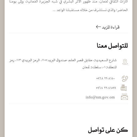
التراث الثقافي لعُمان، منذ ظهور الأثر البشري في شبه الجزيرة العُمانية، وإلى يومنا
الحاضر؛ والذي نستشرف من خلاله مستقبلنا الواعد ...
قراءة المزيد
للتواصل معنا
شارع السعيدية، مقابل قصر العلم، صندوق البريد:١١٠٥، الرمز البريدي ١١٣، رمز
المنطقة ٠١، سلطنة عُمان
٢٢٠٨١٥٠٠ ٩٦٨+
٢٢٠٨١٥٩٩ ٩٦٨+
info@nm.gov.om
كن على تواصل