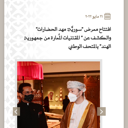
٢١ مايو ٢٠٢٢
افتتاح معرض "سوريَّة: مهد الحضارات"
والكشف عن " المقتنيات المُعارة من جمهورية
الهند" بالمتحف الوطني