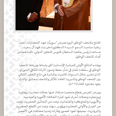
افتتح بالمتحف الوطني اليوم معرض "سوريَّة: مهد الحضارات، تحت
رعاية صاحبة السمو السيدة الدكتورة منى بنت فهد آل سعيد،
مساعدة رئيس جامعة السلطان قابوس للتعاون الدولي، نائبة مجلس
أمناء المتحف الوطني.
ويقدم النتائج الأولى للمبادرة الإنسانية التي يتبناها ويرعاها المتحف
الوطني في سلطنة عُمان في شأن حفظ وصون التراث الثقافي السوري
الذي تضرر خلال السنوات الماضية، والمبادرة هي نتاج التعاون الثنائي
بين المتحف الوطني والمديرية العامة للآثار والمتاحف بدمشق، والذي
يعود بجذوره للعام (٢٠١٨م).
ويزخر المعرض بقطع متحفية منتقاة، منها عملات نحاسية رومانية
وبيزنطية وعملات أخرى تعود لفترة الخلافة الأموية والعباسية
والأيوبية والمملوكية والعثمانية، وعدد من التماثيل الحجرية، وعدد
من الجرار والأواني الفخارية ورؤوس سهام، وعدد من القطع الحجرية
والبرونزية، جميعها تعود لعصور وفترات زمنية مختلفة هي: (العصر
الحجري القديم والحديث، والعصر البرونزي، والإمبراطورية