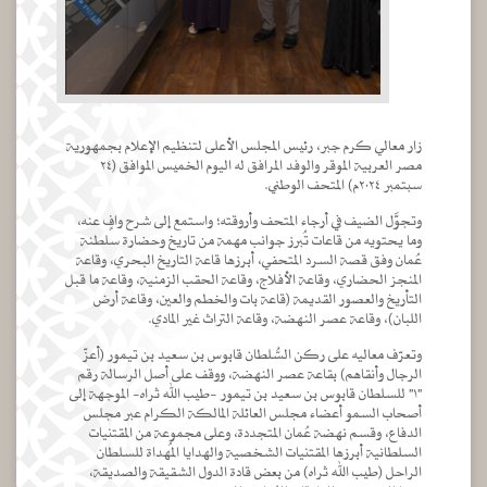
زار معالي كرم جبر، رئيس المجلس الأعلى لتنظيم الإعلام بجمهورية
مصر العربية الموقر والوفد المرافق له اليوم الخميس الموافق (٢٤
سبتمبر ٢٠٢٤م) المتحف الوطني.
وتجوَّل الضيف في أرجاء المتحف وأروقته؛ واستمع إلى شرح وافٍ عنه،
وما يحتويه من قاعات تُبرز جوانب مهمة من تاريخ وحضارة سلطنة
عُمان وفق قصة السرد المتحفي، أبرزها قاعة التاريخ البحري، وقاعة
المنجز الحضاري، وقاعة الأفلاج، وقاعة الحقب الزمنية، وقاعة ما قبل
التأريخ والعصور القديمة (قاعة بات والخطم والعين، وقاعة أرض
اللبان)، وقاعة عصر النهضة، وقاعة التراث غير المادي.
وتعرّف معاليه على ركن السُّلطان قابوس بن سعيد بن تيمور (أعزّ
الرجال وأنقاهم) بقاعة عصر النهضة، ووقف على أصل الرسالة رقم
"١" للسلطان قابوس بن سعيد بن تيمور -طيب الله ثراه- الموجهة إلى
أصحاب السمو أعضاء مجلس العائلة المالكة الكرام عبر مجلس
الدفاع، وقسم نهضة عُمان المتجددة، وعلى مجموعة من المقتنيات
السلطانية أبرزها المقتنيات الشخصية والهدايا المُهداة للسلطان
الراحل (طيب الله ثراه) من بعض قادة الدول الشقيقة والصديقة،