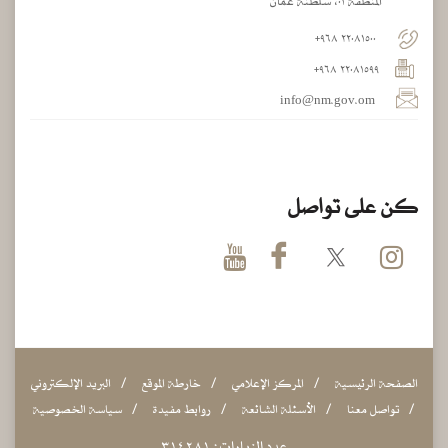
المنطقة ٠١، سلطنة عُمان
٢٢٠٨١٥٠٠ ٩٦٨+
٢٢٠٨١٥٩٩ ٩٦٨+
info@nm.gov.om
كن على تواصل
الصفحة الرئيسية
المركز الإعلامي
خارطة الموقع
البريد الإلكتروني
تواصل معنا
الأسئلة الشائعة
روابط مفيدة
سياسة الخصوصية
عدد الزيارات :
١
٨
٢
٤
١
٣