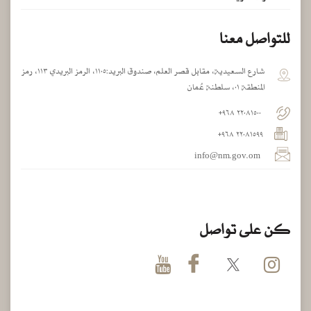
للتواصل معنا
شارع السعيدية، مقابل قصر العلم، صندوق البريد:١١٠٥، الرمز البريدي ١١٣، رمز
المنطقة ٠١، سلطنة عُمان
٢٢٠٨١٥٠٠ ٩٦٨+
٢٢٠٨١٥٩٩ ٩٦٨+
info@nm.gov.om
كن على تواصل