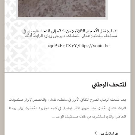
عملية نقل الأحجار الثلاثية من الدقم إلى المتحف
الوطني في
مسقط، سلطنة عُمان، للمشاهدة يرجى زيارة الرابط أدناه
https://youtu.be/٥qeBzEcTX٣Y
المتحف الوطني
يعد المتحف الوطني الصرح الثقافي الأبرز في سلطنة عُمان، والمخصص لإبراز مكنونات
التراث الثقافي لعُمان، منذ ظهور الأثر البشري في شبه الجزيرة العُمانية، وإلى يومنا
الحاضر؛ والذي نستشرف من خلاله مستقبلنا الواعد ...
قراءة المزيد