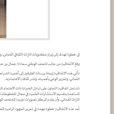
في خطوة تهدف إلى إبراز مكنونات التراث الثقافي العُماني، وقع المتحف الوطني ومركز ذاكرة عُما
وقع الاتفاقية من جانب المتحف الوطني سعادة/ جمال بن حس
تأتي هذه الاتفاقية إيمانا برسالة الطرفين إلى أهمية الشر
العُماني، وتعزيز الوعي بأهميته، ونشر ثقافة الاهتمام به.
تشتمل اتفاقية التعاون على تبادل الخبرات ذات الاهتمام المت
المساهمة بتقديم الاستشارات العلمية في مجال المخطوطات و
التراث العُماني، وأن يقدم المركز تصورات دورية للمتحف ال
تُعد هذه الاتفاقية خطوة مهمة في تعزيز الجهود الرامية للحف