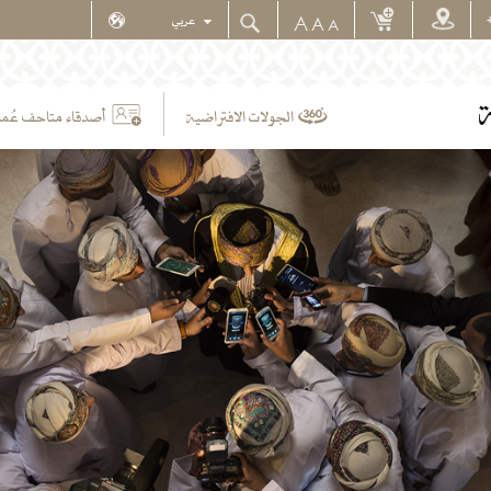
A
A
A
ة
أصدقاء متاحف عُما
الجولات الافتراضية