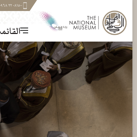
٠٨١٥٠٠ ٢٢ ٩٦٨+
القائم