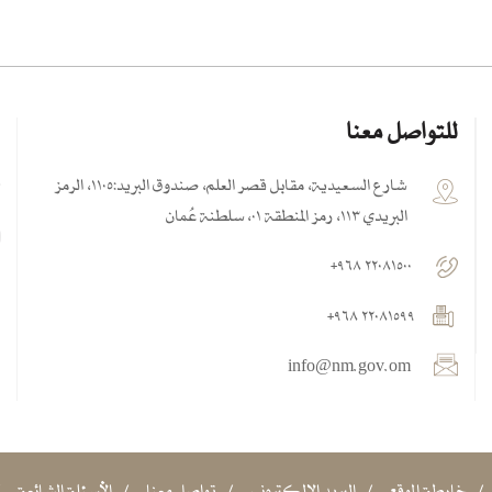
للتواصل معنا
ك
شارع السعيدية، مقابل قصر العلم، صندوق البريد:١١٠٥، الرمز
البريدي ١١٣، رمز المنطقة ٠١، سلطنة عُمان
٢٢٠٨١٥٠٠ ٩٦٨+
٢٢٠٨١٥٩٩ ٩٦٨+
info@nm.gov.om
خارطة الموقع
البريد الإلكتروني
تواصل معنا
الأسئلة الشائعة