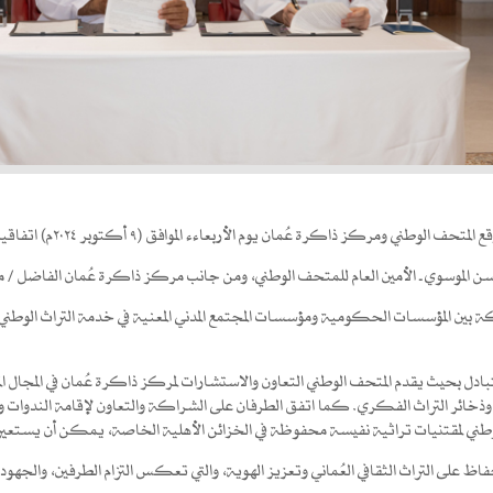
ن يوم الأربعاءء الموافق (٩ أكتوبر ٢٠٢٤م) اتفاقية تعاون لتبادل الخبرات ذات الاهتمام المشترك.
ن الموسوي ـ الأمين العام للمتحف الوطني، ومن جانب مركز ذاكرة عُمان الفاضل /
اكة بين المؤسسات الحكومية ومؤسسات المجتمع المدني المعنية في خدمة التراث الوطني،
بادل بحيث يقدم المتحف الوطني التعاون والاستشارات لمركز ذاكرة عُمان في المجال الم
ذخائر التراث الفكري. كما اتفق الطرفان على الشراكة والتعاون لإقامة الندوات وال
وطني لمقتنيات تراثية نفيسة محفوظة في الخزائن الأهلية الخاصة، يمكن أن يستعيرها 
اظ على التراث الثقافي العُماني وتعزيز الهوية، والتي تعكس التزام الطرفين، والجهود ا