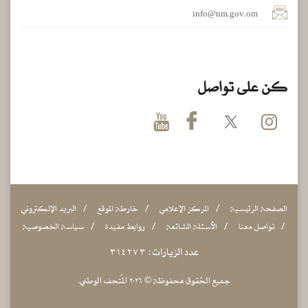
info@nm.gov.om
كن على تواصل
الصفحة الرئيسية
المركز الإعلامي
خارطة الموقع
البريد الإلكتروني
تواصل معنا
الأسئلة الشائعة
روابط مفيدة
سياسة الخصوصية
عدد الزيارات :
٣
٧
٢
٤
١
٣
جميع الحُقوق محفوظة
٢٠٢٦ المُتحف الوطني.
©