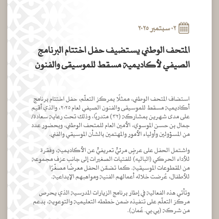
٠٢ سبتمبر ٢٠٢٥
المتحف الوطني يستضيف حفل اختتام البرنامج
الصيفي لأكاديمية مسقط للموسيقى والفنون
استضاف المتحف الوطني، ممثلًا بمركز التعلّم، حفل اختتام برنامج
أكاديمية مسقط للموسيقى والفنون الصيفي لعام ٢٠٢٥، والذي أقيم
على مدى شهرين بمشاركة (٣٢) متدربًا، وذلك تحت رعاية سعادة/
جمال بن حسن الموسوي، الأمين العام للمتحف الوطني، وبحضور عدد
من المسؤولين وأولياء الأمور والمهتمين بالشأن الموسيقي والفني.
واشتمل الحفل على عرضٍ مرئيٍّ تعريفيٍّ عن الأكاديمية، وفقرة
للأداء الحركي (الباليه) للفتيات الصغيرات إلى جانب عزف مجموعة
من المقطوعات الموسيقية. كما تضمّن الحفل معرضًا مصغّرًا
للأطفال، عُرضت خلاله أعمالهم الفنية ومواهبهم الإبداعية.
وتأتي هذه الفعالية في إطار برنامج الزيارات المدرسية الذي يحرص
مركز التعلّم على تنفيذه ضمن خططه التعليمية والتوعوية، بدعم
من شركة (بي.بي. عُمان).