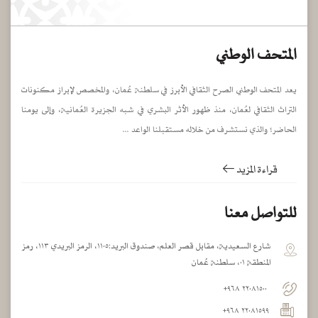
المتحف الوطني
يعد المتحف الوطني الصرح الثقافي الأبرز في سلطنة عُمان، والمخصص لإبراز مكنونات
التراث الثقافي لعُمان، منذ ظهور الأثر البشري في شبه الجزيرة العُمانية، وإلى يومنا
الحاضر؛ والذي نستشرف من خلاله مستقبلنا الواعد ...
قراءة المزيد
للتواصل معنا
شارع السعيدية، مقابل قصر العلم، صندوق البريد:١١٠٥، الرمز البريدي ١١٣، رمز
المنطقة ٠١، سلطنة عُمان
٢٢٠٨١٥٠٠ ٩٦٨+
٢٢٠٨١٥٩٩ ٩٦٨+