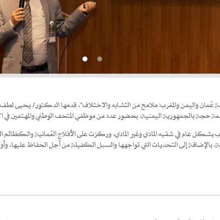
نة عُمان واليمن والمغرب: ملامح من التشابه والاختلاف"، قدمها الدكتور/ يحيى لطف عب
معة حجة بالجمهورية اليمنية، بحضور عدد من موظفي المتحف الوطني والمهتمين في الآثار
لمغرب بشكل عام في شقيه المادي وغير المادي، وركزت على الأفلاج العُمانية والكظائم
ية، بالإضافة إلى التحديات التي تواجهها والسبل الكفيلة من أجل الحفاظ عليها، وأو