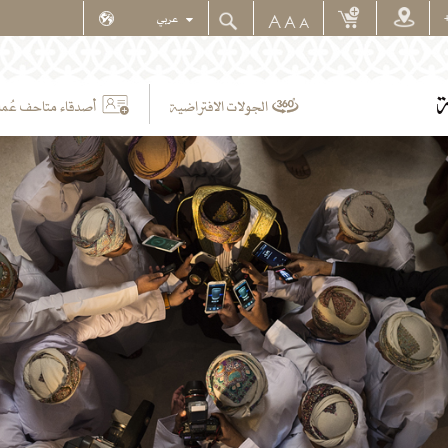
A
A
A
ة
أصدقاء متاحف عُما
الجولات الافتراضية