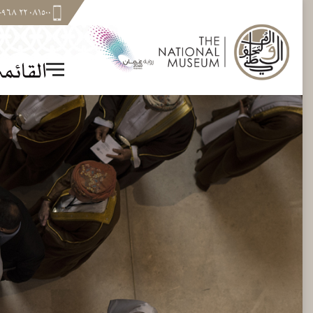
٠٨١٥٠٠ ٢٢ ٩٦٨+
القائم