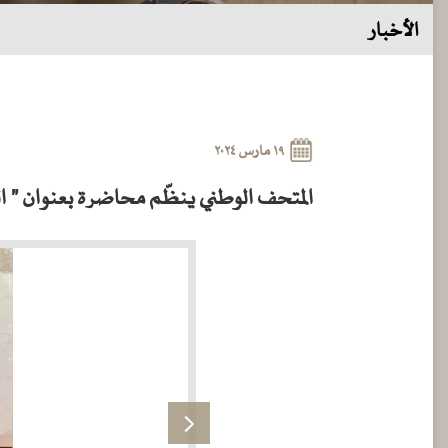
الأخبار
١٩ مارس ٢٠٢٤
المتحف الوطني ينظّم محاضرة بعنوان " الت