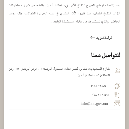
يعد المتحف الوطني الصرح الثقافي الأبرز في سلطنة عُمان، والمخصص لإبراز مكنونات
التراث الثقافي لعُمان، منذ ظهور الأثر البشري في شبه الجزيرة العُمانية، وإلى يومنا
الحاضر؛ والذي نستشرف من خلاله مستقبلنا الواعد ...
قراءة المزيد
للتواصل معنا
شارع السعيدية، مقابل قصر العلم، صندوق البريد:١١٠٥، الرمز البريدي ١١٣، رمز
المنطقة ٠١، سلطنة عُمان
٢٢٠٨١٥٠٠ ٩٦٨+
٢٢٠٨١٥٩٩ ٩٦٨+
info@nm.gov.om