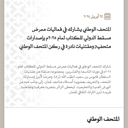
٢٤ أبريل ٢٠٢٥
المتحف الوطني يشارك في فعاليات معرض
مسقط الدولي للكتاب لعام ٢٠٢٥م بإصدارات
متحفية ومقتنيات نادرة في ركن المتحف الوطني
شارك المتحف الوطني في فعاليات معرض مسقط الدولي للكتاب لعام
٢٠٢٥م في دورته التاسعة والعشرين، بمجموعة منتقاة من مقتنيات
السلطان قابوس بن سعيد (طيّب الله ثراه). وعرضًا لأبرز إصدارات
المتحف، والتعريف بعضوية أصدقاء متاحف عُمان، إلى جانب عدد من
الورش الفنية والتعليمية، ليحظى الزائر بتجربة معرفية وتفاعلية
فريدة تُبرز التراث الثقافي لعُمان.
المتحف الوطني