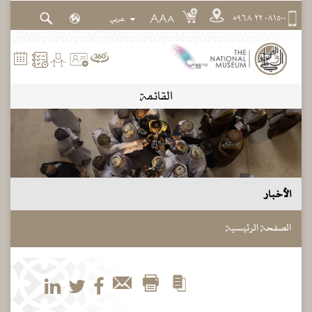
٠٨١٥٠٠ ٢٢ ٩٦٨+
A
A
A
القائمة
الأخبار
الصفحة الرئيسية