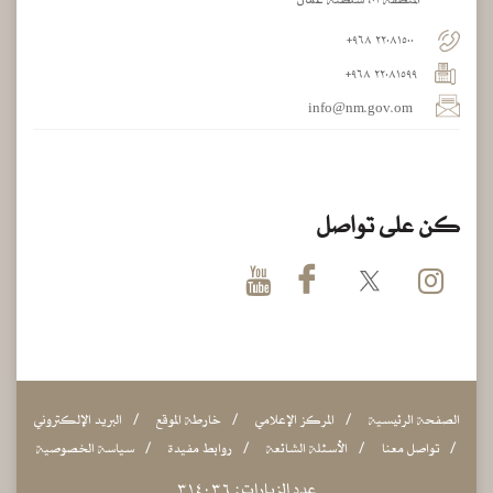
٢٢٠٨١٥٠٠ ٩٦٨+
٢٢٠٨١٥٩٩ ٩٦٨+
info@nm.gov.om
كن على تواصل
الصفحة الرئيسية
المركز الإعلامي
خارطة الموقع
البريد الإلكتروني
تواصل معنا
الأسئلة الشائعة
روابط مفيدة
سياسة الخصوصية
عدد الزيارات :
٦
٣
٠
٤
١
٣