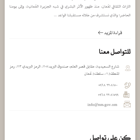
التراث الثقافي لعُمان، منذ ظهور الأثر البشري في شبه الجزيرة العُمانية، وإلى يومنا
الحاضر؛ والذي نستشرف من خلاله مستقبلنا الواعد ...
قراءة المزيد
للتواصل معنا
شارع السعيدية، مقابل قصر العلم، صندوق البريد:١١٠٥، الرمز البريدي ١١٣، رمز
المنطقة ٠١، سلطنة عُمان
٢٢٠٨١٥٠٠ ٩٦٨+
٢٢٠٨١٥٩٩ ٩٦٨+
info@nm.gov.om
كن على تواصل