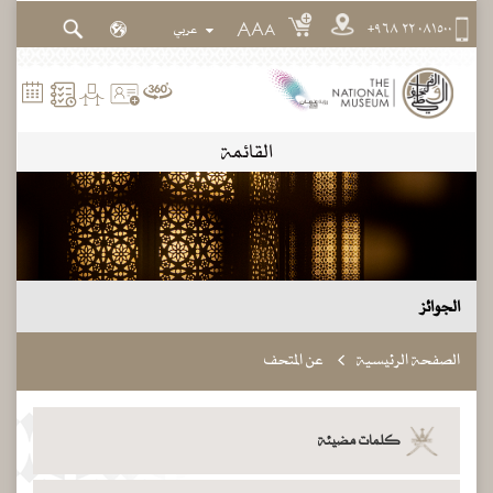
٠٨١٥٠٠ ٢٢ ٩٦٨+
A
A
A
القائمة
الجوائز
الصفحة الرئيسية
عن المتحف
كلمات مضيئة