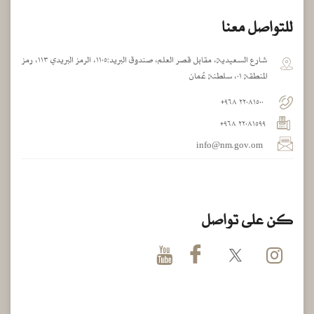
للتواصل معنا
شارع السعيدية، مقابل قصر العلم، صندوق البريد:١١٠٥، الرمز البريدي ١١٣، رمز
المنطقة ٠١، سلطنة عُمان
٢٢٠٨١٥٠٠ ٩٦٨+
٢٢٠٨١٥٩٩ ٩٦٨+
info@nm.gov.om
كن على تواصل