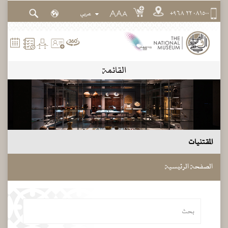
٠٨١٥٠٠ ٢٢ ٩٦٨+
A
A
A
القائمة
المقتنيات
الصفحة الرئيسية