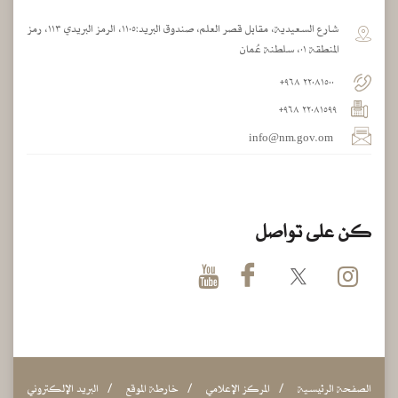
شارع السعيدية، مقابل قصر العلم، صندوق البريد:١١٠٥، الرمز البريدي ١١٣، رمز
المنطقة ٠١، سلطنة عُمان
٢٢٠٨١٥٠٠ ٩٦٨+
٢٢٠٨١٥٩٩ ٩٦٨+
info@nm.gov.om
كن على تواصل
الصفحة الرئيسية
المركز الإعلامي
خارطة الموقع
البريد الإلكتروني