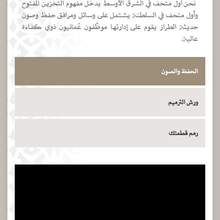
نحن أول متحف في الشرق الأوسط يدخل مفهوم التخزين المفتوح
وأول متحف في السلطنة يشتمل على وسائل ومرافق حفظ وصون
حديثة الطراز يقوم على إدارتها موظّفون عُمانيون ذوي كفاءة
عالية.
الحفظ والصون
ورش الترميم
رمم قطعتك